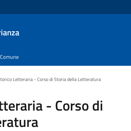
rianza
il Comune
torico Letteraria - Corso di Storia della Letteratura
tteraria - Corso di
eratura