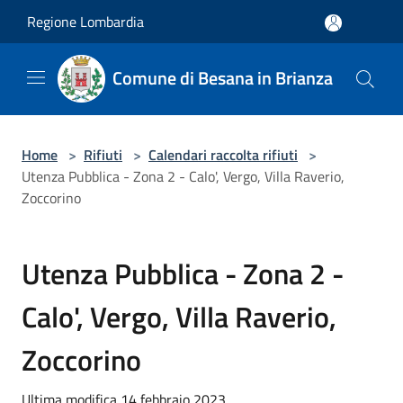
Salta al contenuto principale
Regione Lombardia
Comune di Besana in Brianza
Home
>
Rifiuti
>
Calendari raccolta rifiuti
>
Utenza Pubblica - Zona 2 - Calo', Vergo, Villa Raverio,
Zoccorino
Utenza Pubblica - Zona 2 -
Calo', Vergo, Villa Raverio,
Zoccorino
Ultima modifica 14 febbraio 2023