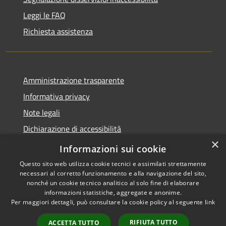
Leggi le FAQ
Richiesta assistenza
Amministrazione trasparente
Informativa privacy
Note legali
Dichiarazione di accessibilità
×
Dichiarazione di accessibilità APP Municipium
Informazioni sui cookie
Questo sito web utilizza cookie tecnici e assimilati strettamente
necessari al corretto funzionamento e alla navigazione del sito,
nonché un cookie tecnico analitico al solo fine di elaborare
informazioni statistiche, aggregate e anonime.
RSS
Copyright © 2026 • Comune di
Per maggiori dettagli, può consultare la cookie policy al seguente
link
Accessibilità
Besana in Brianza • Powered
Privacy
Municipium
Accesso
by
•
RIFIUTA TUTTO
ACCETTA TUTTO