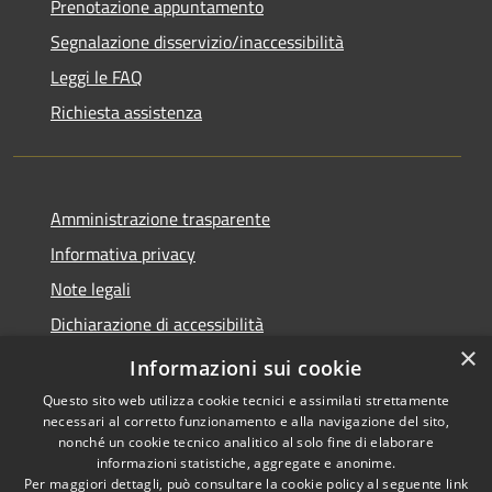
Prenotazione appuntamento
Segnalazione disservizio/inaccessibilità
Leggi le FAQ
Richiesta assistenza
Amministrazione trasparente
Informativa privacy
Note legali
Dichiarazione di accessibilità
×
Dichiarazione di accessibilità APP Municipium
Informazioni sui cookie
Questo sito web utilizza cookie tecnici e assimilati strettamente
necessari al corretto funzionamento e alla navigazione del sito,
nonché un cookie tecnico analitico al solo fine di elaborare
informazioni statistiche, aggregate e anonime.
RSS
Copyright © 2026 • Comune di
Per maggiori dettagli, può consultare la cookie policy al seguente
link