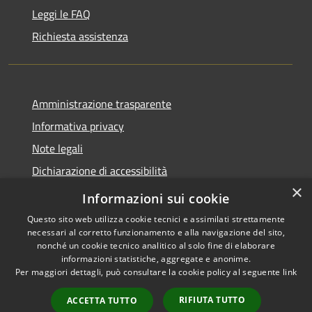
Leggi le FAQ
Richiesta assistenza
Amministrazione trasparente
Informativa privacy
Note legali
Dichiarazione di accessibilità
×
Dichiarazione di accessibilità APP Municipium
Informazioni sui cookie
Questo sito web utilizza cookie tecnici e assimilati strettamente
necessari al corretto funzionamento e alla navigazione del sito,
nonché un cookie tecnico analitico al solo fine di elaborare
informazioni statistiche, aggregate e anonime.
RSS
Copyright © 2026 • Comune di
Per maggiori dettagli, può consultare la cookie policy al seguente
link
Accessibilità
Besana in Brianza • Powered
Privacy
Municipium
Accesso
by
•
RIFIUTA TUTTO
ACCETTA TUTTO