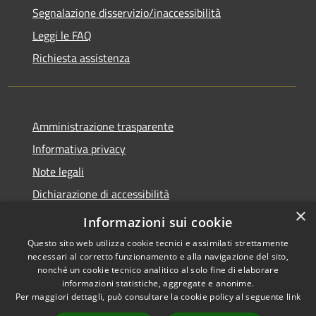
Segnalazione disservizio/inaccessibilità
Leggi le FAQ
Richiesta assistenza
Amministrazione trasparente
Informativa privacy
Note legali
Dichiarazione di accessibilità
×
Dichiarazione di accessibilità APP Municipium
Informazioni sui cookie
Questo sito web utilizza cookie tecnici e assimilati strettamente
necessari al corretto funzionamento e alla navigazione del sito,
nonché un cookie tecnico analitico al solo fine di elaborare
informazioni statistiche, aggregate e anonime.
RSS
Copyright © 2026 • Comune di
Per maggiori dettagli, può consultare la cookie policy al seguente
link
Accessibilità
Besana in Brianza • Powered