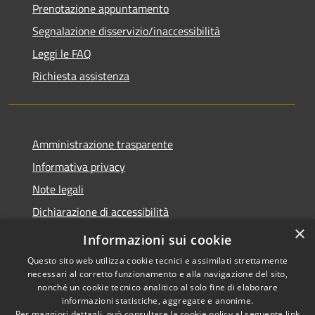
Prenotazione appuntamento
Segnalazione disservizio/inaccessibilità
Leggi le FAQ
Richiesta assistenza
Amministrazione trasparente
Informativa privacy
Note legali
Dichiarazione di accessibilità
×
Dichiarazione di accessibilità APP Municipium
Informazioni sui cookie
Questo sito web utilizza cookie tecnici e assimilati strettamente
necessari al corretto funzionamento e alla navigazione del sito,
nonché un cookie tecnico analitico al solo fine di elaborare
informazioni statistiche, aggregate e anonime.
RSS
Copyright © 2026 • Comune di
Per maggiori dettagli, può consultare la cookie policy al seguente
link