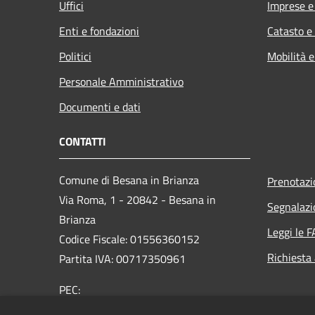
Uffici
Imprese 
Enti e fondazioni
Catasto e
Politici
Mobilità e
Personale Amministrativo
Documenti e dati
CONTATTI
Comune di Besana in Brianza
Prenotaz
Via Roma, 1 - 20842 - Besana in
Segnalazio
Brianza
Leggi le 
Codice Fiscale: 01556360152
Richiesta
Partita IVA: 00717350961
PEC:
protocollo@pec.comune.besanainbrianza.mb.it