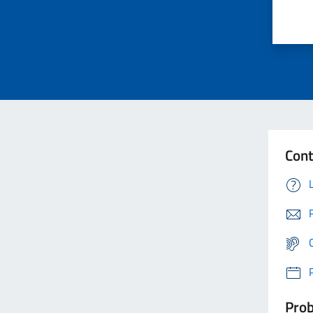
Cont
Prob