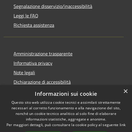
Segnalazione disservizio/inaccessibilità
Leggi le FAQ
Richiesta assistenza
Amministrazione trasparente
Informativa privacy
Note legali
Dichiarazione di accessibilità
×
Dichiarazione di accessibilità APP Municipium
Informazioni sui cookie
Questo sito web utilizza cookie tecnici e assimilati strettamente
necessari al corretto funzionamento e alla navigazione del sito,
nonché un cookie tecnico analitico al solo fine di elaborare
informazioni statistiche, aggregate e anonime.
RSS
Copyright © 2026 • Comune di
Per maggiori dettagli, può consultare la cookie policy al seguente
link
Accessibilità
Besana in Brianza • Powered