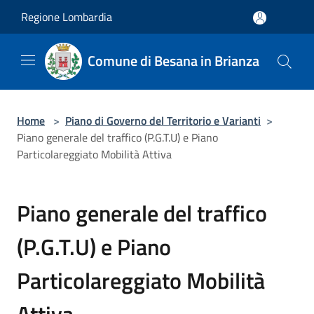
Salta al contenuto principale
Regione Lombardia
Comune di Besana in Brianza
Home
>
Piano di Governo del Territorio e Varianti
>
Piano generale del traffico (P.G.T.U) e Piano
Particolareggiato Mobilità Attiva
Piano generale del traffico
(P.G.T.U) e Piano
Particolareggiato Mobilità
Attiva