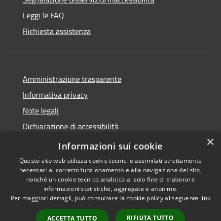
Leggi le FAQ
Richiesta assistenza
Amministrazione trasparente
Informativa privacy
Note legali
Dichiarazione di accessibilità
×
Dichiarazione di accessibilità APP Municipium
Informazioni sui cookie
Questo sito web utilizza cookie tecnici e assimilati strettamente
necessari al corretto funzionamento e alla navigazione del sito,
nonché un cookie tecnico analitico al solo fine di elaborare
informazioni statistiche, aggregate e anonime.
RSS
Copyright © 2026 • Comune di
Per maggiori dettagli, può consultare la cookie policy al seguente
link
Accessibilità
Besana in Brianza • Powered
Privacy
Municipium
Accesso
by
•
RIFIUTA TUTTO
ACCETTA TUTTO